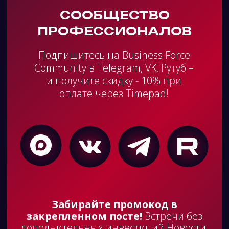
Алексей Шеметов
Ринат Нигмату
Head of CX IEK Group, член
Директор по клиентск
жюри премий CX World Awards,
опыту
CCGuru Awards и Customer
Газпромбанк
Centricity World Series
10:30-11:00
IEK Group
Единый взгляд на клие
объединить данные, И
10:00-10:30
От NPS к управлению опытом:
сервисные процессы
как найти реальные драйверы
лояльности и перестать
улучшать то, что клиент не
замечает
ПРОДАЖИ