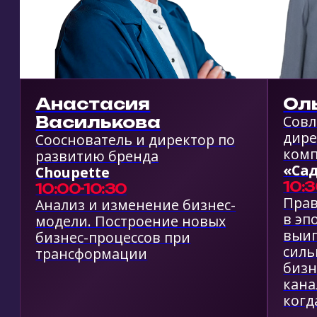
ГРАНДИОЗНОЕ
СОБЫТИЕ В РАМКАХ
ФОРУМА:
НОЧЬ
ПОЖИРАТЕЛЕЙ
РЕКЛАМЫ
В ГОСТЯХ
У «БИЗНЕС ФОРС
ФОРУМ 2026»!
16+
Что вас ждет:
Двухчасовая трансляция лучших
рекламных роликов со всего мира