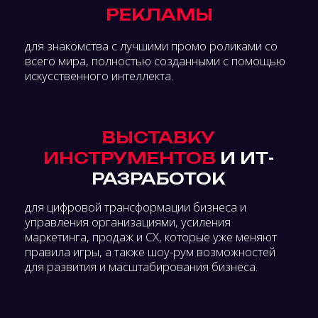
Коммерческие директора
Менеджеры по продажам
ИТ-РАЗРАБОТКИ И ИИ
Поставщики и разработчики IT-решений,
сервисов и услуг в области маркетинга,
рекламы, продаж, CRM и CX
Представители стартапов
инновационных проектов
PR И ЛИЧНЫЙ
БРЕНД
Руководители по связям с
общественностью и внешним
коммуникациям
PR-менеджеры и пресс-секретари
Эксперты по формированию и развитию
личного бренда
ТОП-МЕНЕДЖМЕНТ