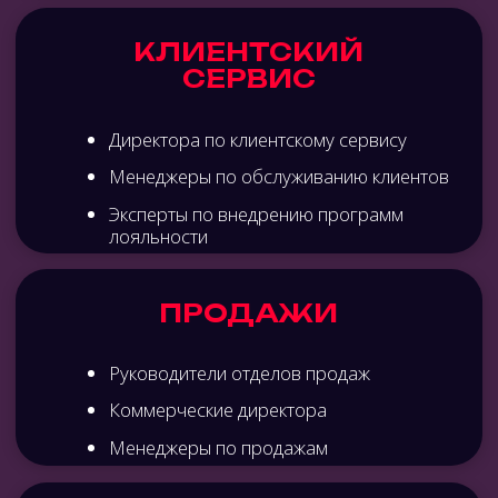
ПРОДАЖИ
Вы изучите успешные кейсы по управлению
продажами и использованию нейросетей,
которые помогут вам повысить конверсию,
объемы и эффективность продаж, а также
инструменты современных CRM, принципы
аналитики и работы с данными для роста
продаж. Применение для оптимизации
процессов продаж чат-ботов и виртуальных
ассистентов.
КЛИЕНТСКИЙ СЕРВИС
Вы погрузитесь в мир передовых практик
и современных решений в клиентском сервисе
с использованием ИИ и автоматизации
процессов, узнаете успешные кейсы
по внедрению и персонализации программ
лояльности, услышите практические
рекомендации по анализу пути клиента
и работе с негативом, получите гайд