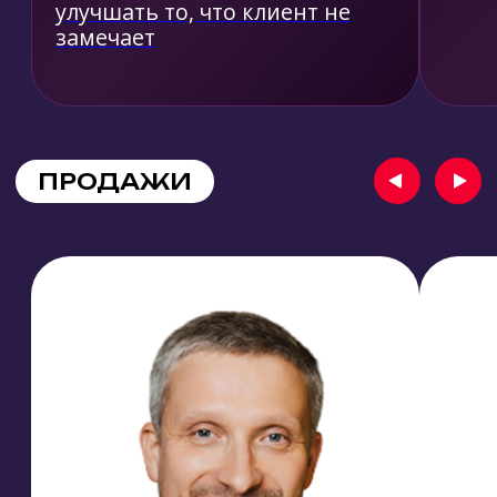
ДЛЯ ЭКСПОНЕНТОВ
Представите свои продукты в действии
заинтересованной аудитории
Получите 500+ контактов всего за 1 день
Воспользуетесь возможностями
нетворкинга и бизнес-дейтинга и найдите
новых партнеров и клиентов
Заключите выгодные контракты