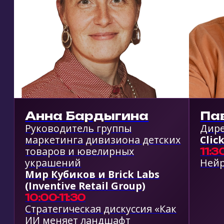
Александр Богданов
Ксения Ильяно
Директор по продажам
ex-Mars, бизнес-тренер
Modus
преподаватель НИУ В
автор канала «Клуб
14:30-15:30
Почему один менеджер по
амбициозных»
работе с партнерами в 10 раз
12:00-13:30
эффективнее вашего
БИЗНЕС-ИГРА: «В поис
менеджера продаж
времени»