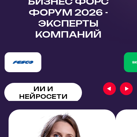
УПРАВЛЕНИЕ
БИЗНЕСОМ И
МАСШТАБИРОВАНИЕ
Анастасия
Ольга Ермачен
Совладелец и генерал
Василькова