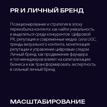
Алёна Ирошникова
Владимир Наз
Руководитель отдела
CEO
маркетинга и развития СТМ
Head Promo
KNIPEX
11:00-11:30
Как заставить нейросе
10:30-11:00
Усиление маркетинга и
рекомендовать ваш бр
нейросгенерированный
продвижение бизнеса в
контент в эпоху экономики
ответах нейросетей
доверия: как с помощью ИИ
слышать рынок и превращать
язык аудитории в
коммуникацию продукта