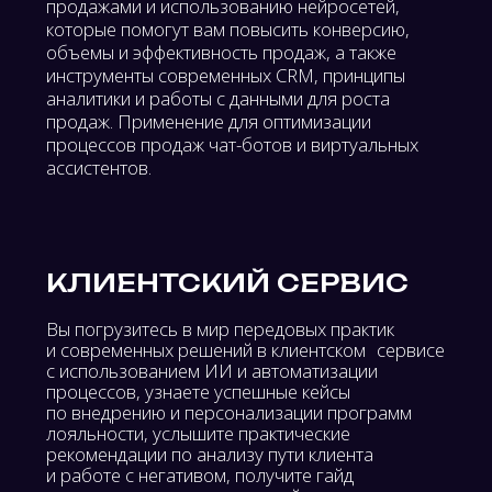
Подпишитесь на Business Force
Сommunity в Telegram, VK, Рутуб –
и получите скидку - 10% при
оплате через Timepad!
Забирайте промокод в
закрепленном посте!
Встречи без
дополнительных инвестиций Новости,
анонсы, полезные материалы
Розыгрыши билетов и спецпредложения
Вступить в MAX
Вступить в VK