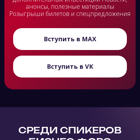
Александр Татищев
Андрей Шляев
Директор по продажам в
Бизнес-партнер по ра
России и странах СНГ,
директор по маркетинг
производственная группа
ювелирная сеть
компаний Aquaart Group
BEST GOLD
10:00-10:30
11:00-11:30
Трансформация рынка: новый
Рост конверсии на п
путь клиента и перспективы до
рынке «Рынок сжимае
2030 года
растём. Инструменты: 
люди»