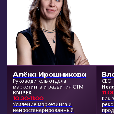
директор производст
Сооснователь и директор по
компании
развитию бренда
«Сад радости»
Choupette
10:30-11:00
10:00-10:30
Правило серфингиста:
Анализ и изменение бизнес-
в эпоху турбулентност
модели. Построение новых
выигрывает не самый
бизнес-процессов при
сильный, а самый гиб
трансформации
бизнес. Как адаптиров
каналы продаж и проду
когда меняются прави
PR И ЛИЧНЫЙ БРЕНД