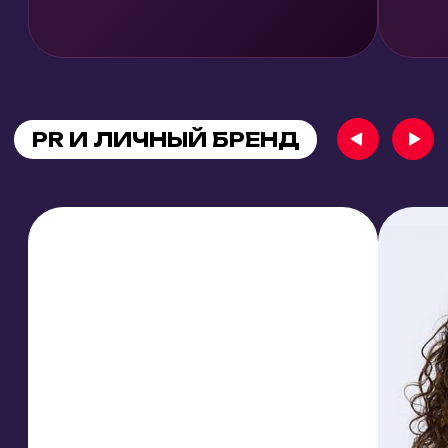
Эксклюзивно — ролики, полностью
созданные с помощью искусственного
интеллекта
Вы увидите, как нейросети уже сегодня
снимают рекламу, которая попадает в
самое сердце
Это не просто просмотр. Это возможность
понять, куда движется креативная индустрия и
как ИИ меняет лицо мировой рекламы прямо
сейчас. Узнайте, как сегодня реклама
становится искусством, а искусство —
технологией!
Вход на трансляцию — бесплатный для всех
участников форума.
ОТЗЫВЫ О
ПРОШЛОМ ФОРУМЕ