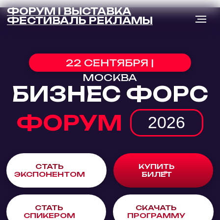
ФОРУМ I ВЫСТАВКА
ФЕСТИВАЛЬ РЕКЛАМЫ
22 СЕНТЯБРЯ |
МОСКВА
БИЗНЕС ФОРС
БИЗНЕС ФОРС
ФОРУМ
ФОРУМ
2026
СТАТЬ
КУПИТЬ
ЭКСПОНЕНТОМ
БИЛЕТ
СТАТЬ
СКАЧАТЬ
СПИКЕРОМ
ПРОГРАММУ
— КЕЙСЫ, ПРАКТИКА, РЕЗУЛЬТАТ
/ / /
МАРКЕТИНГ
ПРОДАЖИ