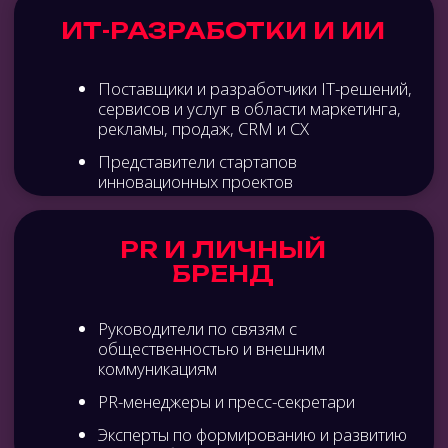
по внедрению омниканальной стратегии,
объединяющей онлайн и офлайн в единый
бесшовный клиентский опыт.
ИТ, ИИ И НЕЙРОСЕТИ
ИТ-разработки, нейросети и ИИ в управлении
компанией, маркетинге, продажах и клиентском
сервисе: автоматизация бизнес-процессов,
создание и оптимизация контента, написание
скриптов и интеграция ИИ-агентов, аналитика
и оценка эффективности, разработка
обучающих модулей и программ лояльности.
PR И ЛИЧНЫЙ БРЕНД
Позиционирование и стратегия в эпоху
переизбытка контента: как найти уникальность
и выделиться среди конкурентов. Цифровой
PR, репутация и современные медиа: сила UGC,