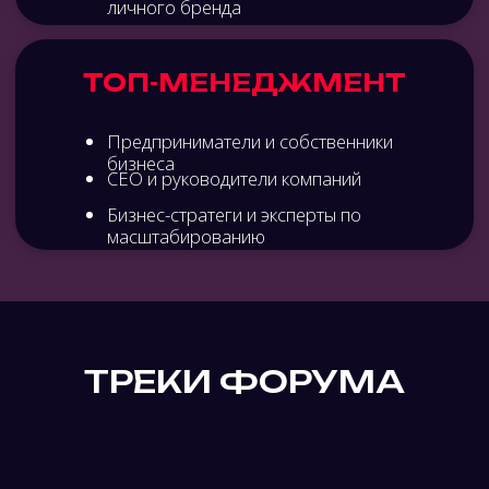
тренды визуального контента, монетизация
репутации и управление цифровым следом.
Личный бренд: как продвижение фаундера
и топ-менеджеров влияет на капитализацию
бизнеса и как трансформировать экспертность
в сильный личный бренд.
МАСШТАБИРОВАНИЕ
БИЗНЕСА
Стратегия и подготовка к росту: анализ и поиск
свободных ниш для экспансии, юнит-экономика
и масштабирование прибыльных бизнес-
моделей. Операционные процессы и команда:
оцифровка и автоматизация бизнеса,
внедрение CRM и ERP систем для контроля
за процессами, делегирование и построение
сильной управленческой команды, создание
регламентов и выстраивание системной
работы. Финансовое моделирование
и юридическая безопасность.