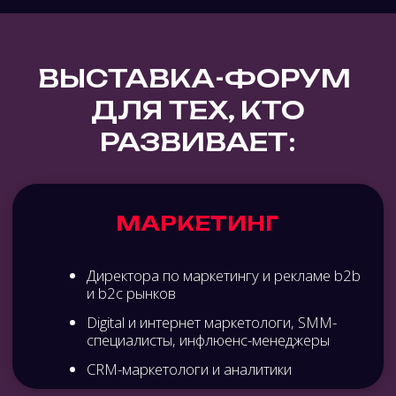
Предприниматели и собственники
бизнеса
CEO и руководители компаний
Бизнес-стратеги и эксперты по
масштабированию
ТРЕКИ ФОРУМА
МАРКЕТИНГ
Вы получите опыт лидеров отрасли
на примере успешных кейсов, узнаете
практические инструменты для эффективных
кампаний, секреты коллабораций брендов
и инфлюенсеров, проверенные методы
достижения бизнес-целей рекламных кампаний
от исследования рынка до создания креативов,
выбора каналов продвижения и тестирования.