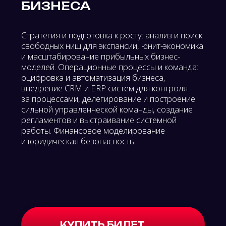
МАРКЕТИНГ
Анна Бардыгина
Павел Баракае
Руководитель группы
Директор по digilat
маркетинга дивизиона детских
Сlick.ru
товаров и ювелирных
11:30-12:00
украшений
Нейросети в маркетин
Мир Кубиков и Brick Labs