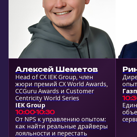
ВЫСТАВКА
ДЛЯ ПОСЕТИТЕЛЕЙ
Услышите опыт коллег и заберете
важные инсайты
Познакомитесь с актуальными
разработками
Протестируете инновационные
инструменты
Расширите круг профессиональных
связей
Найдёте новых партнеров и
поставщиков
Получите уникальные условия на
внедрение эффективных решений от
ведущих разработчиков и поставщиков
услуг
Получите новые идеи и решения