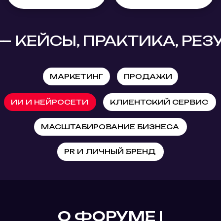
ИИ И НЕЙРОСЕТИ
КЛИЕНТСКИЙ СЕРВИС
МАСШТАБИРОВАНИЕ БИЗНЕСА
PR И ЛИЧНЫЙ БРЕНД
О ФОРУМЕ |
ВЫСТАВКЕ
Масштабное мероприятие соберет
игроков рынка, которые играют
ключевую роль в управлении бизнесом:
от владельцев бизнеса и директоров до
руководителей отдела продаж,
маркетинга, клиентского сервиса, IT и
AI специалистов.